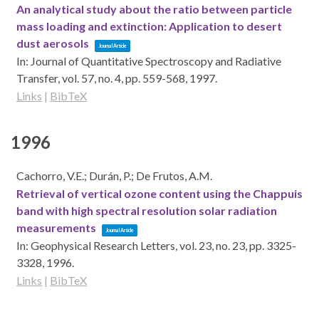
An analytical study about the ratio between particle
mass loading and extinction: Application to desert
dust aerosols
Journal Article
In:
Journal of Quantitative Spectroscopy and Radiative
Transfer,
vol. 57,
no. 4,
pp. 559-568,
1997
.
Links
|
BibTeX
1996
Cachorro, V.E.; Durán, P.; De Frutos, A.M.
Retrieval of vertical ozone content using the Chappuis
band with high spectral resolution solar radiation
measurements
Journal Article
In:
Geophysical Research Letters,
vol. 23,
no. 23,
pp. 3325-
3328,
1996
.
Links
|
BibTeX