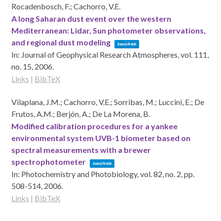
Rocadenbosch, F.; Cachorro, V.E.
A long Saharan dust event over the western
Mediterranean: Lidar, Sun photometer observations,
and regional dust modeling
Journal Article
In:
Journal of Geophysical Research Atmospheres,
vol. 111,
no. 15,
2006
.
Links
|
BibTeX
Vilaplana, J.M.; Cachorro, V.E.; Sorribas, M.; Luccini, E.; De
Frutos, A.M.; Berjón, A.; De La Morena, B.
Modified calibration procedures for a yankee
environmental system UVB-1 biometer based on
spectral measurements with a brewer
spectrophotometer
Journal Article
In:
Photochemistry and Photobiology,
vol. 82,
no. 2,
pp.
508-514,
2006
.
Links
|
BibTeX