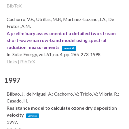
BibTeX
Cachorro, V.E.; Utrillas, M.P.; Martinez-Lozano, J.A.; De
Frutos, A.M.
A preliminary assessment of a detailed two stream
short-wave narrow-band model using spectral
radiation measurements
Journal Article
In:
Solar Energy,
vol. 61,
no. 4,
pp. 265-273,
1998
.
Links
|
BibTeX
1997
Bilbao, J.; de Miguel, A.; Cachorro, V.; Tricio, V.; Viloria, R.;
Casado, H.
Resistance model to calculate ozone dry deposition
velocity
Conference
1997
.