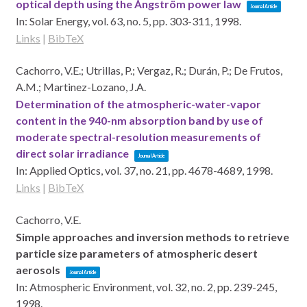
optical depth using the Ångström power law
Journal Article
In:
Solar Energy,
vol. 63,
no. 5,
pp. 303-311,
1998
.
Links
|
BibTeX
Cachorro, V.E.; Utrillas, P.; Vergaz, R.; Durán, P.; De Frutos,
A.M.; Martinez-Lozano, J.A.
Determination of the atmospheric-water-vapor
content in the 940-nm absorption band by use of
moderate spectral-resolution measurements of
direct solar irradiance
Journal Article
In:
Applied Optics,
vol. 37,
no. 21,
pp. 4678-4689,
1998
.
Links
|
BibTeX
Cachorro, V.E.
Simple approaches and inversion methods to retrieve
particle size parameters of atmospheric desert
aerosols
Journal Article
In:
Atmospheric Environment,
vol. 32,
no. 2,
pp. 239-245,
1998
.