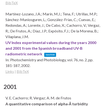
BibTeX
Martínez-Lozano, J.A.; Marín, M.J.; Tena, F.; Utrillas, M.P.;
Sánchez-Muniosguren, L.; González-Frías, C.; Cuevas, E.;
Redondas, A.; Lorente, J.; De Cabo, X.; Cachorro, V.; Vergaz,
R.; De Frutos, A.; Díaz, J.P.; Expósito, F.J.; De la Morena, B.;
Vilaplana, J.M.
UV Index experimental values during the years 2000
and 2001 from the Spanish broadband UV-B
radiometric network
Journal Article
In:
Photochemistry and Photobiology,
vol. 76,
no. 2,
pp.
181-187,
2002
.
Links
|
BibTeX
2001
V. E. Cachorro; R. Vergaz; A. M. de Frutos
A quantitative comparison of alpha-Å turbidity