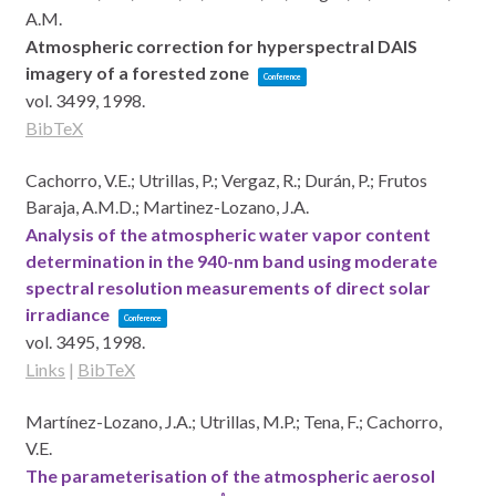
A.M.
Atmospheric correction for hyperspectral DAIS
imagery of a forested zone
Conference
vol. 3499,
1998
.
BibTeX
Cachorro, V.E.; Utrillas, P.; Vergaz, R.; Durán, P.; Frutos
Baraja, A.M.D.; Martinez-Lozano, J.A.
Analysis of the atmospheric water vapor content
determination in the 940-nm band using moderate
spectral resolution measurements of direct solar
irradiance
Conference
vol. 3495,
1998
.
Links
|
BibTeX
Martínez-Lozano, J.A.; Utrillas, M.P.; Tena, F.; Cachorro,
V.E.
The parameterisation of the atmospheric aerosol