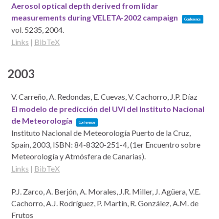
Aerosol optical depth derived from lidar
measurements during VELETA-2002 campaign
Conference
vol. 5235,
2004
.
Links
|
BibTeX
2003
V. Carreño, A. Redondas, E. Cuevas, V. Cachorro, J.P. Díaz
El modelo de predicción del UVI del Instituto Nacional
de Meteorología
Conference
Instituto Nacional de Meteorología
Puerto de la Cruz,
Spain,
2003
,
ISBN: 84-8320-251-4
, (1er Encuentro sobre
Meteorología y Atmósfera de Canarias)
.
Links
|
BibTeX
P.J. Zarco, A. Berjón, A. Morales, J.R. Miller, J. Agüera, V.E.
Cachorro, A.J. Rodríguez, P. Martín, R. González, A.M. de
Frutos