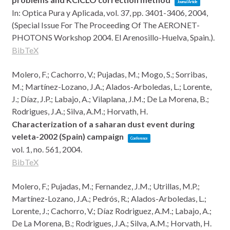
Journal Article
In:
Optica Pura y Aplicada,
vol. 37,
pp. 3401-3406,
2004
,
(Special Issue For The Proceeding Of The AERONET-
PHOTONS Workshop 2004. El Arenosillo-Huelva, Spain.)
.
BibTeX
Molero, F.; Cachorro, V.; Pujadas, M.; Mogo, S.; Sorribas,
M.; Martínez-Lozano, J.A.; Alados-Arboledas, L.; Lorente,
J.; Díaz, J.P.; Labajo, A.; Vilaplana, J.M.; De La Morena, B.;
Rodrigues, J.A.; Silva, A.M.; Horvath, H.
Characterization of a saharan dust event during
veleta-2002 (Spain) campaign
Conference
vol. 1,
no. 561,
2004
.
BibTeX
Molero, F.; Pujadas, M.; Fernandez, J.M.; Utrillas, M.P.;
Martínez-Lozano, J.A.; Pedrós, R.; Alados-Arboledas, L.;
Lorente, J.; Cachorro, V.; Díaz Rodriguez, A.M.; Labajo, A.;
De La Morena, B.; Rodrigues, J.A.; Silva, A.M.; Horvath, H.