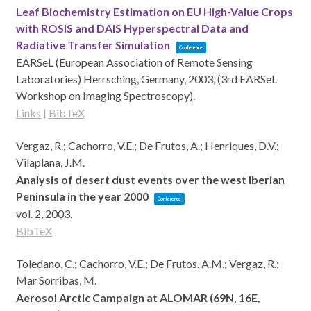
Leaf Biochemistry Estimation on EU High-Value Crops
with ROSIS and DAIS Hyperspectral Data and
Radiative Transfer Simulation
Conference
EARSeL (European Association of Remote Sensing
Laboratories)
Herrsching, Germany,
2003
, (3rd EARSeL
Workshop on Imaging Spectroscopy)
.
Links
|
BibTeX
Vergaz, R.; Cachorro, V.E.; De Frutos, A.; Henriques, D.V.;
Vilaplana, J.M.
Analysis of desert dust events over the west Iberian
Peninsula in the year 2000
Conference
vol. 2,
2003
.
BibTeX
Toledano, C.; Cachorro, V.E.; De Frutos, A.M.; Vergaz, R.;
Mar Sorribas, M.
Aerosol Arctic Campaign at ALOMAR (69N, 16E,