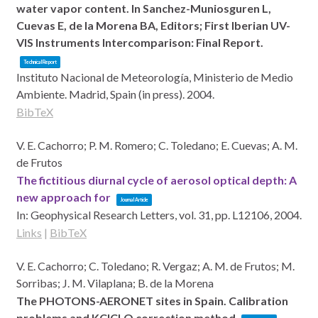
water vapor content. In Sanchez-Muniosguren L,
Cuevas E, de la Morena BA, Editors; First Iberian UV-
VIS Instruments Intercomparison: Final Report.
Technical Report
Instituto Nacional de Meteorología, Ministerio de Medio
Ambiente. Madrid, Spain (in press).
2004
.
BibTeX
V. E. Cachorro; P. M. Romero; C. Toledano; E. Cuevas; A. M.
de Frutos
The fictitious diurnal cycle of aerosol optical depth: A
new approach for
Journal Article
In:
Geophysical Research Letters,
vol. 31,
pp. L12106,
2004
.
Links
|
BibTeX
V. E. Cachorro; C. Toledano; R. Vergaz; A. M. de Frutos; M.
Sorribas; J. M. Vilaplana; B. de la Morena
The PHOTONS-AERONET sites in Spain. Calibration
problems and KCICLO correction method