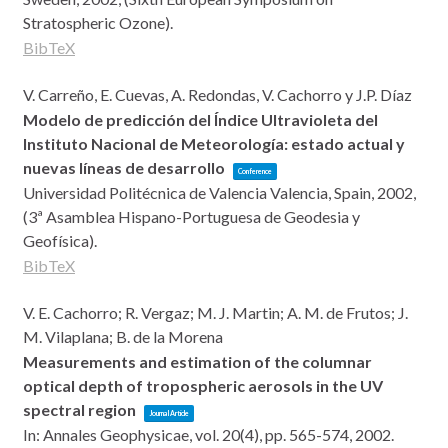
Stratospheric Ozone)
.
BibTeX
V. Carreño, E. Cuevas, A. Redondas, V. Cachorro y J.P. Díaz
Modelo de predicción del Índice Ultravioleta del
Instituto Nacional de Meteorología: estado actual y
nuevas líneas de desarrollo
Conference
Universidad Politécnica de Valencia
Valencia, Spain,
2002
,
(3ª Asamblea Hispano-Portuguesa de Geodesia y
Geofísica)
.
BibTeX
V. E. Cachorro; R. Vergaz; M. J. Martin; A. M. de Frutos; J.
M. Vilaplana; B. de la Morena
Measurements and estimation of the columnar
optical depth of tropospheric aerosols in the UV
spectral region
Journal Article
In:
Annales Geophysicae,
vol. 20(4),
pp. 565-574,
2002
.