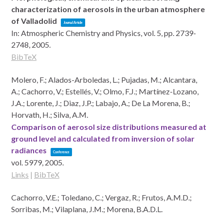
characterization of aerosols in the urban atmosphere
of Valladolid
Journal Article
In:
Atmospheric Chemistry and Physics,
vol. 5,
pp. 2739-
2748,
2005
.
BibTeX
Molero, F.; Alados-Arboledas, L.; Pujadas, M.; Alcantara,
A.; Cachorro, V.; Estellés, V.; Olmo, F.J.; Martínez-Lozano,
J.A.; Lorente, J.; Diaz, J.P.; Labajo, A.; De La Morena, B.;
Horvath, H.; Silva, A.M.
Comparison of aerosol size distributions measured at
ground level and calculated from inversion of solar
radiances
Conference
vol. 5979,
2005
.
Links
|
BibTeX
Cachorro, V.E.; Toledano, C.; Vergaz, R.; Frutos, A.M.D.;
Sorribas, M.; Vilaplana, J.M.; Morena, B.A.D.L.