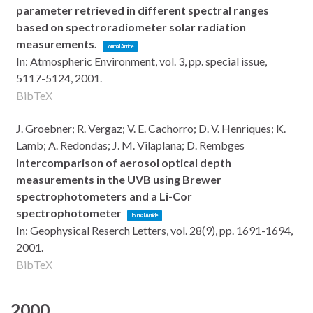
parameter retrieved in different spectral ranges
based on spectroradiometer solar radiation
measurements.
Journal Article
In:
Atmospheric Environment,
vol. 3,
pp. special issue,
5117-5124,
2001
.
BibTeX
J. Groebner; R. Vergaz; V. E. Cachorro; D. V. Henriques; K.
Lamb; A. Redondas; J. M. Vilaplana; D. Rembges
Intercomparison of aerosol optical depth
measurements in the UVB using Brewer
spectrophotometers and a Li-Cor
spectrophotometer
Journal Article
In:
Geophysical Reserch Letters,
vol. 28(9),
pp. 1691-1694,
2001
.
BibTeX
2000