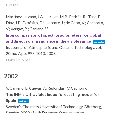
BibTeX
Martínez-Lozano, J.A.; Utrillas, M.P.; Pedrós, R.; Tena, F.;
Díaz, J.P.; Expósito, F.J.; Lorente, J.; de Cabo, X.; Cachorro,
V.; Vergaz, R.; Carreno, V.
Intercomparison of spectroradiometers for global
and direct solar irradiance in the visible range
Journal Article
In:
Journal of Atmospheric and Oceanic Technology,
vol.
20,
no. 7,
pp. 997-1010,
2003
.
Links
|
BibTeX
2002
V. Carreño, E. Cuevas, A. Redondas,; V. Cachorro
The INM's Ultraviolet Index forecasting model for
Spain
Conference
Sweden's Chalmers University of Technology
Göteborg,
Sweden,
2002
, (Sixth European Symposium on