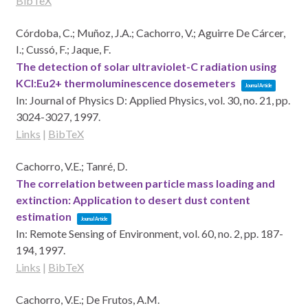
BibTeX
Córdoba, C.; Muñoz, J.A.; Cachorro, V.; Aguirre De Cárcer,
I.; Cussó, F.; Jaque, F.
The detection of solar ultraviolet-C radiation using
KCl:Eu2+ thermoluminescence dosemeters
Journal Article
In:
Journal of Physics D: Applied Physics,
vol. 30,
no. 21,
pp.
3024-3027,
1997
.
Links
|
BibTeX
Cachorro, V.E.; Tanré, D.
The correlation between particle mass loading and
extinction: Application to desert dust content
estimation
Journal Article
In:
Remote Sensing of Environment,
vol. 60,
no. 2,
pp. 187-
194,
1997
.
Links
|
BibTeX
Cachorro, V.E.; De Frutos, A.M.