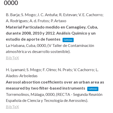
0000
B. Barja; S. Mogo; J. C. Antuña; R. Estevan; V. E. Cachorro;
A. Rodrigues; A. d. Frutos; P. Artaxo
Material Particulado medido en Camagüey, Cuba,
durante 2008, 2010 y 2012. Análisis Químico y un
estudio de aporte de fuentes
Conference
La Habana, Cuba,
0000
, (V Taller de Contaminación
atmosférica vs desarrollo sostenible)
.
BibTeX
H. Lyamani; S. Mogo; F. Olmo; N. Prats; V. Cachorro; L.
Alados-Arboledas
Aerosol absortion coefficients over an urban area as
measured by two filter-based instruments
Conference
Torremolinos, Málaga,
0000
, (RECTA - Segunda Reunión
Española de Ciencia y Tecnología de Aerosoles)
.
BibTeX