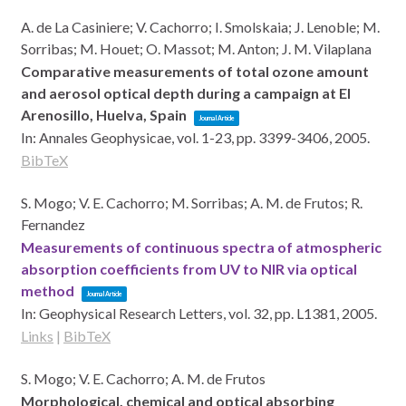
A. de La Casiniere; V. Cachorro; I. Smolskaia; J. Lenoble; M.
Sorribas; M. Houet; O. Massot; M. Anton; J. M. Vilaplana
Comparative measurements of total ozone amount
and aerosol optical depth during a campaign at El
Arenosillo, Huelva, Spain
Journal Article
In:
Annales Geophysicae,
vol. 1-23,
pp. 3399-3406,
2005
.
BibTeX
S. Mogo; V. E. Cachorro; M. Sorribas; A. M. de Frutos; R.
Fernandez
Measurements of continuous spectra of atmospheric
absorption coefficients from UV to NIR via optical
method
Journal Article
In:
Geophysical Research Letters,
vol. 32,
pp. L1381,
2005
.
Links
|
BibTeX
S. Mogo; V. E. Cachorro; A. M. de Frutos
Morphological, chemical and optical absorbing