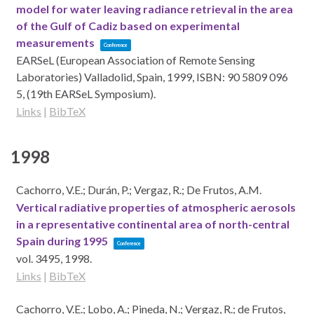
model for water leaving radiance retrieval in the area
of the Gulf of Cadiz based on experimental
measurements
Conference
EARSeL (European Association of Remote Sensing
Laboratories)
Valladolid, Spain,
1999
,
ISBN: 90 5809 096
5
, (19th EARSeL Symposium)
.
Links
|
BibTeX
1998
Cachorro, V.E.; Durán, P.; Vergaz, R.; De Frutos, A.M.
Vertical radiative properties of atmospheric aerosols
in a representative continental area of north-central
Spain during 1995
Conference
vol. 3495,
1998
.
Links
|
BibTeX
Cachorro, V.E.; Lobo, A.; Pineda, N.; Vergaz, R.; de Frutos,