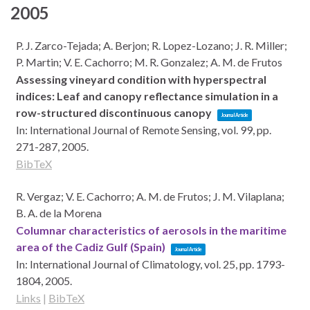
2005
P. J. Zarco-Tejada; A. Berjon; R. Lopez-Lozano; J. R. Miller;
P. Martin; V. E. Cachorro; M. R. Gonzalez; A. M. de Frutos
Assessing vineyard condition with hyperspectral
indices: Leaf and canopy reflectance simulation in a
row-structured discontinuous canopy
Journal Article
In:
International Journal of Remote Sensing,
vol. 99,
pp.
271-287,
2005
.
BibTeX
R. Vergaz; V. E. Cachorro; A. M. de Frutos; J. M. Vilaplana;
B. A. de la Morena
Columnar characteristics of aerosols in the maritime
area of the Cadiz Gulf (Spain)
Journal Article
In:
International Journal of Climatology,
vol. 25,
pp. 1793-
1804,
2005
.
Links
|
BibTeX