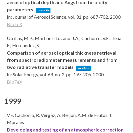
aerosol optical depth and Angstrom turbidity
parameters
Journal Article
In:
Journal of Aerosol Science,
vol. 31,
pp. 687-702,
2000
.
BibTeX
Utrillas, M.P.; Martínez-Lozano, J.A.; Cachorro, V.E.; Tena,
F.; Hernandez, S.
Comparison of aerosol optical thickness retrieval
from spectroradiometer measurements and from
two radiative transfer models
Journal Article
In:
Solar Energy,
vol. 68,
no. 2,
pp. 197-205,
2000
.
BibTeX
1999
V.E. Cachorro, R. Vergaz, A. Berjón, A.M. de Frutos, J.
Morales
Developing and testing of an atmospheric correction