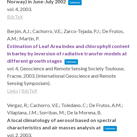
Norway) in June-July 2002
Conference
vol. 4,
2003
.
BibTeX
Berjón, A.J.; Cachorro, V.E.; Zarco-Tejada, P.J.; De Frutos,
A.M.; Martin, P.
Estimation of Leaf Area Index and chlorophyll content
in barley by inversion of radiative transfer models at
different growth stages
Conference
vol. 4,
Geoscience and Remote Sensing Society
Toulouse,
Fracne,
2003
, (International Geoscience and Remote
Sensing Symposium)
.
Links
|
BibTeX
Vergaz, R.; Cachorro, V.E.; Toledano, C.; De Frutos, A.M.;
Vilaplana, J.M.; Sorribas, M.; De la Morena, B.
A local climatology of aerosol based on spectral
characteristics and air masses analysis at
Conference
vol. 2,
2003
.