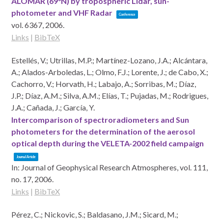
ALOMAR (69°N) by tropospheric Lidar, sun-
photometer and VHF Radar
Conference
vol. 6367,
2006
.
Links
|
BibTeX
Estellés, V.; Utrillas, M.P.; Martínez-Lozano, J.A.; Alcántara,
A.; Alados-Arboledas, L.; Olmo, F.J.; Lorente, J.; de Cabo, X.;
Cachorro, V.; Horvath, H.; Labajo, A.; Sorribas, M.; Díaz,
J.P.; Díaz, A.M.; Silva, A.M.; Elías, T.; Pujadas, M.; Rodrigues,
J.A.; Cañada, J.; García, Y.
Intercomparison of spectroradiometers and Sun
photometers for the determination of the aerosol
optical depth during the VELETA-2002 field campaign
Journal Article
In:
Journal of Geophysical Research Atmospheres,
vol. 111,
no. 17,
2006
.
Links
|
BibTeX
Pérez, C.; Nickovic, S.; Baldasano, J.M.; Sicard, M.;